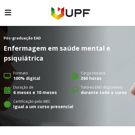
Pós-graduação
EAD
Enfermagem em saúde mental e
psiquiátrica
Formato
Carga Horária
100% digital
360 horas
Duração de
Tutores EAD disponíveis
6 meses e 10 meses
durante todo o curso
Certificação pelo MEC
Igual a um curso presencial