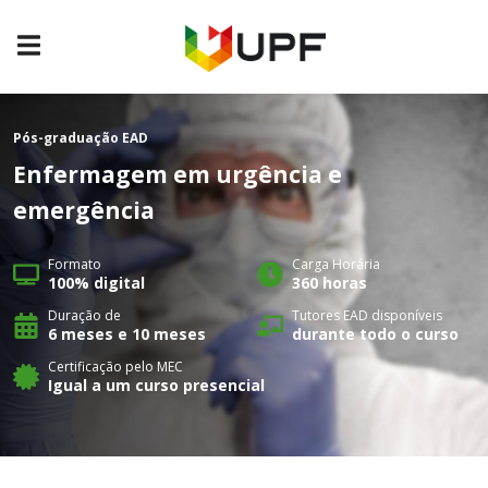
Pós-graduação
EAD
Enfermagem em urgência e
emergência
Formato
Carga Horária
100% digital
360 horas
Duração de
Tutores EAD disponíveis
6 meses e 10 meses
durante todo o curso
Certificação pelo MEC
Igual a um curso presencial