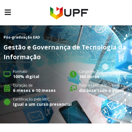
Pós-graduação
EAD
Gestão e Governança de Tecnologia da
Informação
Formato
Carga Horária
100% digital
360 horas
Duração de
Tutores EAD disponíveis
6 meses e 10 meses
durante todo o curso
Certificação pelo MEC
Igual a um curso presencial