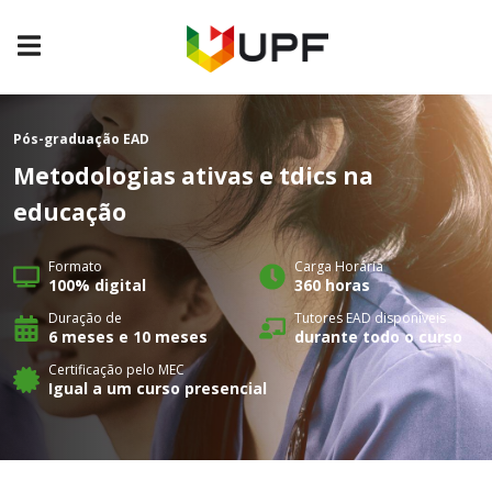
Pós-graduação
EAD
Metodologias ativas e tdics na
educação
Formato
Carga Horária
100% digital
360 horas
Duração de
Tutores EAD disponíveis
6 meses e 10 meses
durante todo o curso
Certificação pelo MEC
Igual a um curso presencial